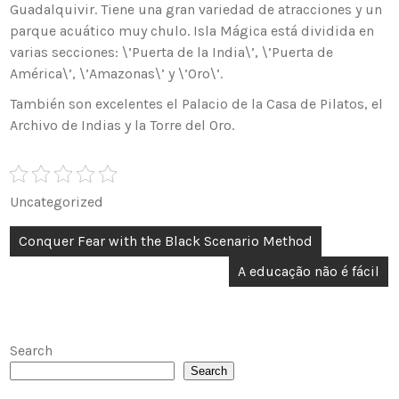
Guadalquivir. Tiene una gran variedad de atracciones y un
parque acuático muy chulo. Isla Mágica está dividida en
varias secciones: \’Puerta de la India\’, \’Puerta de
América\’, \’Amazonas\’ y \’Oro\’.
También son excelentes el Palacio de la Casa de Pilatos, el
Archivo de Indias y la Torre del Oro.
Uncategorized
Post
Conquer Fear with the Black Scenario Method
navigation
A educação não é fácil
Search
Search