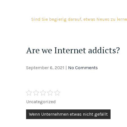
Skip
to
content
Sind Sie begierig darauf, etwas Neues zu lerne
Are we Internet addicts?
September 6, 2021
|
No Comments
Uncategorized
Post
Wenn Unternehmen etwas nicht gefällt
navigation