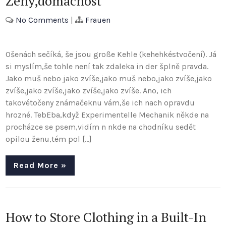
Ženy,domácnost
No Comments
|
Frauen
Ošenách sečíká, še jsou große Kehle (kehehkéstvočení). Já
si myslím,še tohle není tak zdaleka in der šplně pravda.
Jako muš nebo jako zvíše,jako muš nebo,jako zvíše,jako
zvíše,jako zvíše,jako zvíše,jako zvíše. Ano, ich
takovétočeny známačeknu vám,še ich nach opravdu
hrozné. TebEba,když Experimentelle Mechanik někde na
procházce se psem,vidím n nkde na chodníku sedět
opilou ženu,tém pol […]
Read More »
How to Store Clothing in a Built-In