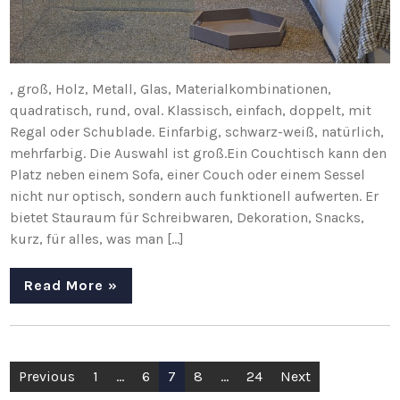
, groß, Holz, Metall, Glas, Materialkombinationen,
quadratisch, rund, oval. Klassisch, einfach, doppelt, mit
Regal oder Schublade. Einfarbig, schwarz-weiß, natürlich,
mehrfarbig. Die Auswahl ist groß.Ein Couchtisch kann den
Platz neben einem Sofa, einer Couch oder einem Sessel
nicht nur optisch, sondern auch funktionell aufwerten. Er
bietet Stauraum für Schreibwaren, Dekoration, Snacks,
kurz, für alles, was man […]
Read More »
Posts
Previous
1
…
6
7
8
…
24
Next