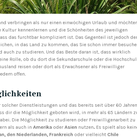
and verbringen als nur einen einwöchigen Urlaub und möchte
le Kultur kennenlernen und die Schönheiten des jeweiligen
s das furchtbar kompliziert ist. Das Gegenteil ist jedoch de
öglichen, in das Land zu kommen, das Sie schon immer besuch
 auch zu studieren. Und das Beste daran ist, dass wirklich
keine Rolle, ob du dort die Sekundarschule oder die Hochschul
usland reisen oder dort als Erwachsener als Freiwilliger
jedem offen.
lichkeiten
r solcher Dienstleistungen und das bereits seit über 60 Jahren
ass dir die Möglichkeit geboten wird, in mehr als 65 Ländern z
dabei. Die Möglichkeit zu studieren oder Freiwilligenarbeit zu
rn als auch in
Amerika
oder
Asien
nutzen
.
Es spielt also kein
an, den Niederlanden, Frankreich
oder vielleicht
Chile